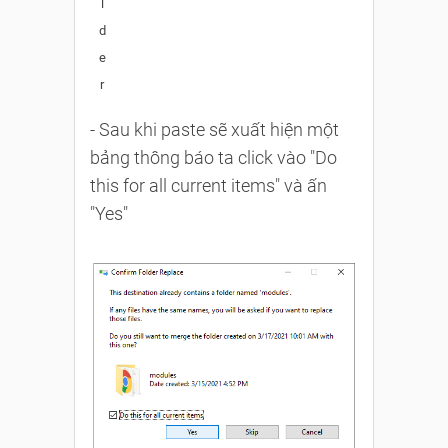
l
d
e
r
- Sau khi paste sẽ xuất hiện một
bảng thông báo ta click vào "Do
this for all current items" và ấn
"Yes"