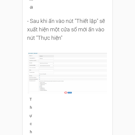
ới
- Sau khi ấn vào nút "Thiết lập" sẽ
xuất hiện một cửa sổ mới ấn vào
nút "Thực hiện"
T
h
ự
c
h