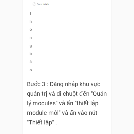
T
h
ô
n
g
b
á
o
Bước 3 : Đăng nhập khu vực
quản trị và di chuột đến "Quản
lý modules" và ấn "thiết lập
module mới" và ấn vào nút
"Thiết lập" .