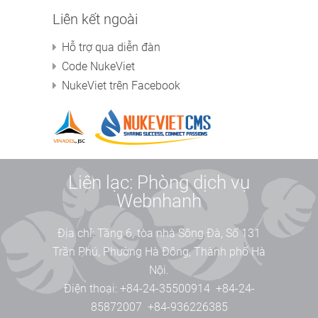
Liên kết ngoài
Hỗ trợ qua diễn đàn
Code NukeViet
NukeViet trên Facebook
Liên lạc: Phòng dịch vụ
Webnhanh
Địa chỉ:
Tầng 6, tòa nhà Sông Đà, Số 131
Trần Phú, Phường Hà Đông, Thành phố Hà
Nội.
Điện thoại:
+84-24-35500914
+84-24-
85872007
+84-936226385