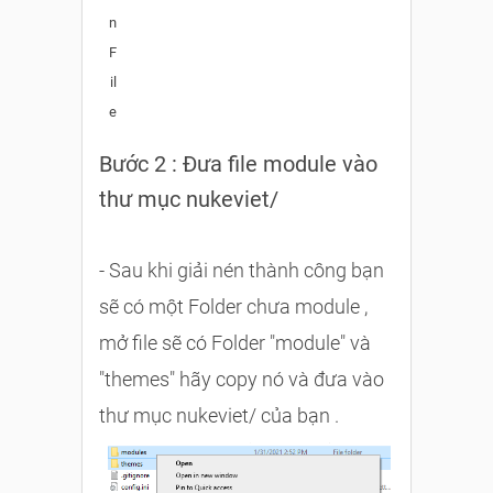
n
F
il
e
Bước 2 : Đưa file module vào
thư mục nukeviet/
- Sau khi giải nén thành công bạn
sẽ có một Folder chưa module ,
mở file sẽ có Folder "module" và
"themes" hãy copy nó và đưa vào
thư mục nukeviet/ của bạn .