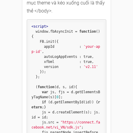
mục theme và kéo xuống cuối là thấy
thẻ </body>.
<
script
>
  window.fbAsyncInit = 
function
()
{
    FB.init({

      appId            : 
'your-ap
p-id'
,

      autoLogAppEvents : 
true
,

      xfbml            : 
true
,

      version          : 
'v2.11'
    });

  };

  (
function
(d, s, id)
{
var
 js, fjs = d.getElementsB
yTagName(s)[
0
];

if
 (d.getElementById(id)) {
r
eturn
;}

     js = d.createElement(s); js.
id = id;

     js.src = 
"https://connect.fa
cebook.net/vi_VN/sdk.js"
;

     fjs.parentNode.insertBefore