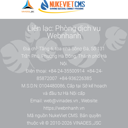
Liên lạc: Phòng dịch vụ
Webnhanh
Địa chỉ:
Tầng 6, tòa nhà Sông Đà, Số 131
Trần Phú, Phường Hà Đông, Thành phố Hà
Nội.
Điện thoại:
+84-24-35500914
+84-24-
85872007
+84-936226385
M.S.D.N: 0104480086, Cấp tại Sở kế hoạch
và đầu tư Hà Nội cấp
Email:
web@vinades.vn
,
Website:
https://webnhanh.vn
Mã nguồn
NukeViet CMS
. Bản quyền
thuộc về © 2010-2026
VINADES.,JSC