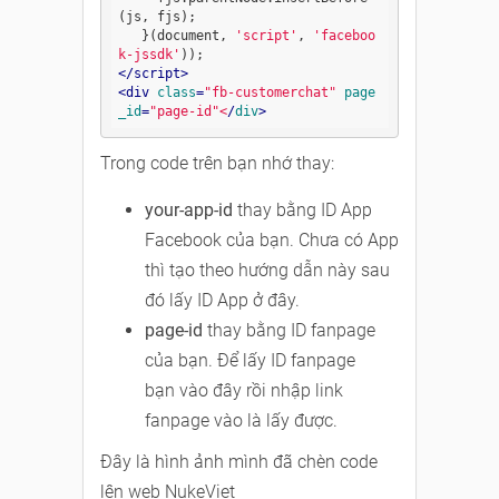
(js, fjs);

   }(document, 
'script'
, 
'faceboo
k-jssdk'
</
script
>
<
div
class
=
"fb-customerchat"
page
_id
=
"page-id"
<
/
div
>
Trong code trên bạn nhớ thay:
your-app-id
thay bằng ID App
Facebook của bạn. Chưa có App
thì tạo theo hướng dẫn này sau
đó lấy ID App ở đây.
page-id
thay bằng ID fanpage
của bạn. Để lấy ID fanpage
bạn vào đây rồi nhập link
fanpage vào là lấy được.
Đây là hình ảnh mình đã chèn code
lên web NukeViet