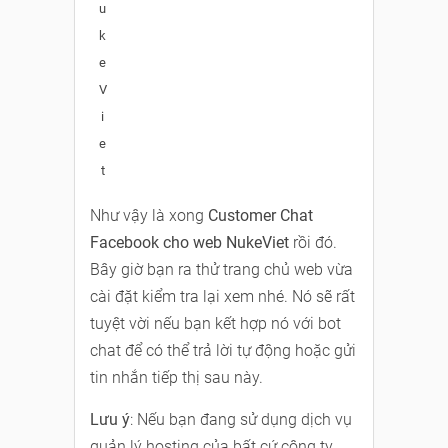
u
k
e
V
i
e
t
Như vậy là xong
Customer Chat
Facebook cho web NukeViet
rồi đó.
Bây giờ bạn ra thử trang chủ web vừa
cài đặt kiểm tra lại xem nhé. Nó sẽ rất
tuyệt vời nếu bạn kết hợp nó với bot
chat để có thể trả lời tự động hoặc gửi
tin nhắn tiếp thị sau này.
Lưu ý
: Nếu bạn đang sử dụng dịch vụ
quản lý hosting của bất cứ công ty