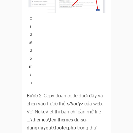
C
ài
đ
ặt
d
o
m
ai
n
Bước 2
: Copy đoạn code dưới đây và
chèn vào trước thẻ
</body>
của web.
Với NukeViet thì bạn chỉ cần mở file
...\themes\ten-themes-da-su-
dung\layout\footer.php
trong thư