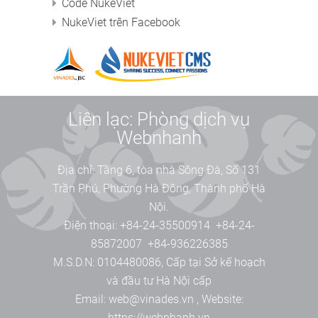
Code NukeViet
NukeViet trên Facebook
Liên lạc: Phòng dịch vụ
Webnhanh
Địa chỉ:
Tầng 6, tòa nhà Sông Đà, Số 131
Trần Phú, Phường Hà Đông, Thành phố Hà
Nội.
Điện thoại:
+84-24-35500914
+84-24-
85872007
+84-936226385
M.S.D.N: 0104480086, Cấp tại Sở kế hoạch
và đầu tư Hà Nội cấp
Email:
web@vinades.vn
,
Website:
https://webnhanh.vn