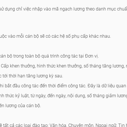
i sử dụng chỉ việc nhập vào mã ngạch lương theo danh mục chu
thuộc vào mỗi cán bộ sẽ có các hệ số phụ cấp khác nhau.
án bộ trong toàn bộ quá trình công tác tại Đơn vị.
 Cấp khen thưởng, hình thức khen thưởng, số tháng tăng lương,
 tới thời hạn tăng lương kỳ sau.
khi bắt đầu công tác đến thời điểm công tác. Đây là dữ liệu quan
nh thức kỷ luật, từ ngày, đến ngày, nội dung, số tháng giảm lươn
lên lương của cán bộ.
ề tất cả các loại đào tạo: Văn hóa, Chuyên môn, Ngoại ngữ, Tin