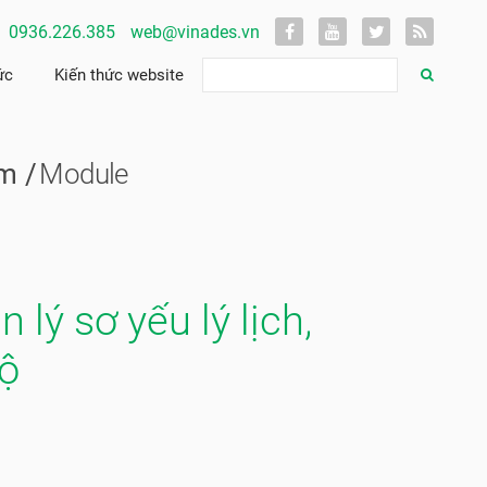
0936.226.385
web@vinades.vn
ức
Kiến thức website
ềm
Module
lý sơ yếu lý lịch,
bộ