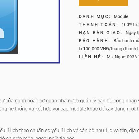
DANH MỤC:
Module
THANH TOÁN:
100% trư
HẠN BÀN GIAO:
Ngay l
BẢO HÀNH:
Bảo hành miễ
là 100.000 VNĐ/tháng (thanh 
LIÊN HỆ:
Ms. Ngọc:
0936.
ự của mình hoặc cơ quan nhà nước quản lý cán bộ công nhân v
rong hệ thống và kết hợp với các module khác để xây dựng một 
ếu lí lịch theo chuẩn sơ yếu lí lịch về cán bộ như: Họ và tên, địa
h độ chuyên môn, ngoại ngữ, tin học.