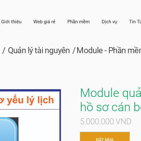
Giới thiệu
Web giá rẻ
Phần mềm
Dịch vụ
Tin T
Quản lý tài nguyên
Module - Phần m
Module quản 
hồ sơ cán 
5.000.000 VND
ĐẶT MUA