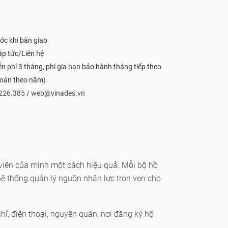
ớc khi bàn giao
ập tức/Liên hệ
n phí 3 tháng, phí gia hạn bảo hành tháng tiếp theo
toán theo năm)
226.385
/
web@vinades.vn
iên của mình một cách hiệu quả. Mỗi bộ hồ
hệ thống quản lý nguồn nhân lực trọn vẹn cho
 chỉ, điện thoại, nguyên quán, nơi đăng ký hộ