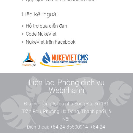
Liên kết ngoài
Hỗ trợ qua diễn đàn
Code NukeViet
NukeViet trên Facebook
Liên lạc: Phòng dịch vụ
Webnhanh
Địa chỉ:
Tầng 6, tòa nhà Sông Đà, Số 131
Trần Phú, Phường Hà Đông, Thành phố Hà
Nội.
Điện thoại:
+84-24-35500914
+84-24-