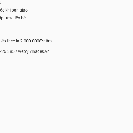
c
ớc khi bàn giao
ập tức/Liên hệ
 tiếp theo là 2.000.000đ/năm.
226.385
/
web@vinades.vn