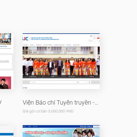
V
Viện Báo chí Tuyên truyền - ĐH USSH
Giá gói cơ bản 3.000.000 VND