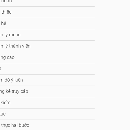
h luận
 thiệu
 hệ
n lý menu
n lý thành viên
ảng cáo
S
m dò ý kiến
ng kê truy cập
 kiếm
tức
 thực hai bước