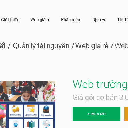
Giới thiệu
Web giá rẻ
Phần mềm
Dịch vụ
Tin T
ất
Quản lý tài nguyên
Web giá rẻ
Web
Web trường
Giá gói cơ bản 3
XEM DEMO