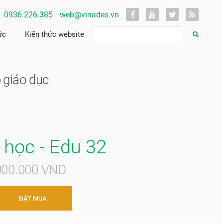
0936.226.385
web@vinades.vn
ức
Kiến thức website
 giáo dục
 học - Edu 32
.000.000 VND
ĐẶT MUA