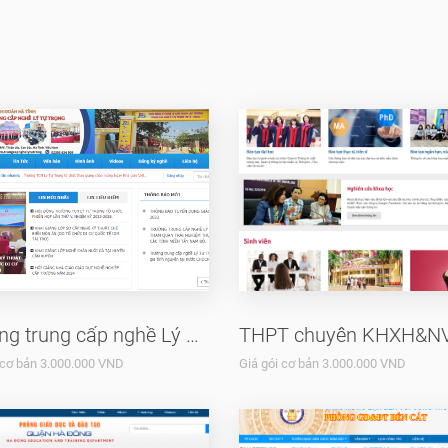
Trường trung cấp nghề Lý Tự Trọng
THPT chuyên KHXH&N
 cơ bản 3.000.000 VND
Giá gói cơ bản 3.000.000 VND