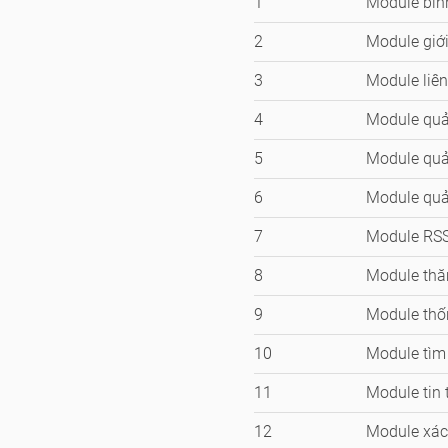
1
Module bìn
2
Module giới
3
Module liên
4
Module quả
5
Module quả
6
Module qu
7
Module RS
8
Module thă
9
Module thố
10
Module tìm
11
Module tin 
12
Module xác