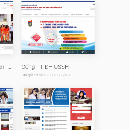
Viện Báo chí Tuyên truyền - ĐH USSH
Cổng TT ĐH USSH
Giá gói cơ bản 3.000.000 VND