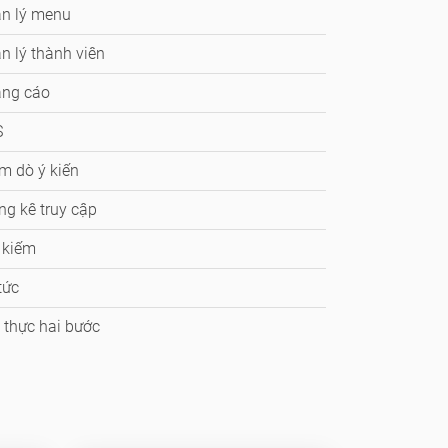
n lý menu
n lý thành viên
ảng cáo
S
m dò ý kiến
ng kê truy cập
 kiếm
tức
 thực hai bước