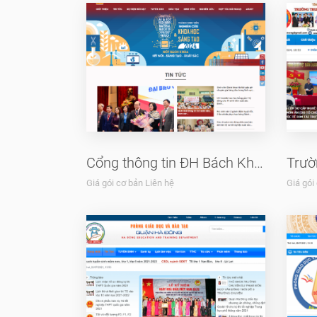
Cổng thông tin ĐH Bách Khoa
Giá gói cơ bản Liên hệ
Giá gói