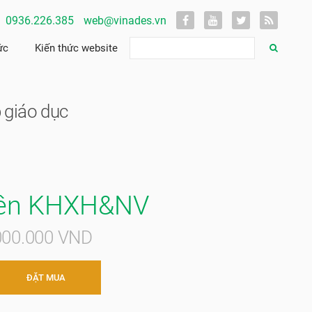
0936.226.385
web@vinades.vn
ức
Kiến thức website
 giáo dục
ên KHXH&NV
.000.000 VND
ĐẶT MUA