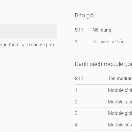
Báo giá
STT
Nội dung
1
Gói web cơ bản
chọn thêm các module phù
Danh sách module gói
STT
Tên modul
1
Module bìn
2
Module giới
3
Module giớ
4
Module liên