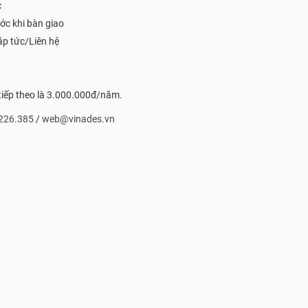
c
ớc khi bàn giao
ập tức/Liên hệ
 tiếp theo là 3.000.000đ/năm.
226.385
/
web@vinades.vn