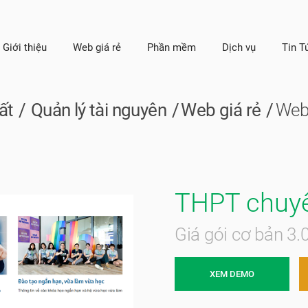
Giới thiệu
Web giá rẻ
Phần mềm
Dịch vụ
Tin T
ất
Quản lý tài nguyên
Web giá rẻ
Web
THPT chuy
Giá gói cơ bản 3
XEM DEMO