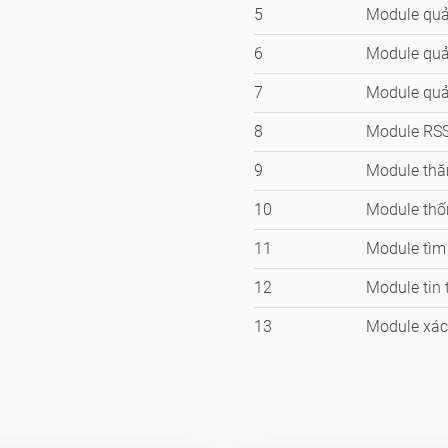
5
Module quả
6
Module quả
7
Module qu
8
Module RS
9
Module thă
10
Module thố
11
Module tìm
12
Module tin 
13
Module xác