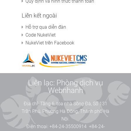
Quy định và hình thức thanh toán
Liên kết ngoài
Hỗ trợ qua diễn đàn
Code NukeViet
NukeViet trên Facebook
Liên lạc: Phòng dịch vụ
Webnhanh
Địa chỉ:
Tầng 6, tòa nhà Sông Đà, Số 131
Trần Phú, Phường Hà Đông, Thành phố Hà
Nội.
Điện thoại:
+84-24-35500914
+84-24-