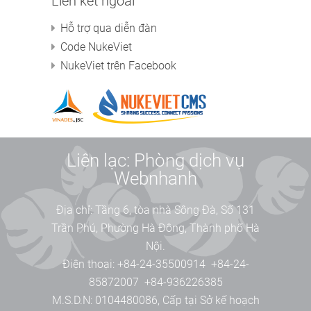
Liên kết ngoài
Hỗ trợ qua diễn đàn
Code NukeViet
NukeViet trên Facebook
Liên lạc: Phòng dịch vụ
Webnhanh
Địa chỉ:
Tầng 6, tòa nhà Sông Đà, Số 131
Trần Phú, Phường Hà Đông, Thành phố Hà
Nội.
Điện thoại:
+84-24-35500914
+84-24-
85872007
+84-936226385
M.S.D.N: 0104480086, Cấp tại Sở kế hoạch