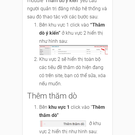
module '
Thăm dò ý kiến
' yêu cầu
người quản trị
đăng nhập hệ thống
và
sau đó thao tác với các bước sau:
Bên
khu vực 1
click vào
“Thăm
dò ý kiến”
ở khu vực 2 hiển thị
như hình sau:
Khu vực 2 sẽ hiển thị toàn bộ
các tiêu đề thăm dò hiện đang
có trên site, bạn có thể sửa, xóa
nếu muốn.
Thêm thăm dò
Bên
khu vực 1
click vào “
Thêm
thăm dò”
ở khu
vực 2 hiển thị như hình sau: