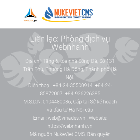
Liên lạc: Phòng dịch vụ
Webnhanh
Địa chỉ:
Tầng 6, tòa nhà Sông Đà, Số 131
Trần Phú, Phường Hà Đông, Thành phố Hà
Nội.
Điện thoại:
+84-24-35500914
+84-24-
85872007
+84-936226385
M.S.D.N: 0104480086, Cấp tại Sở kế hoạch
và đầu tư Hà Nội cấp
Email:
web@vinades.vn
,
Website:
https://webnhanh.vn
Mã nguồn
NukeViet CMS
. Bản quyền