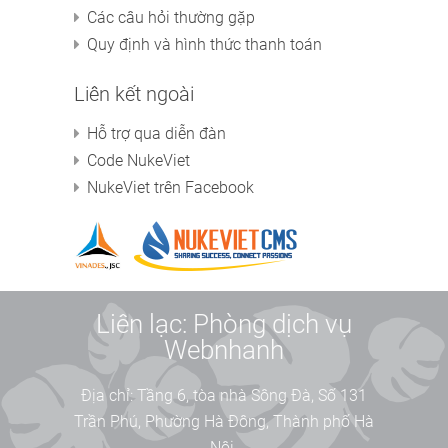
Các câu hỏi thường gặp
Quy định và hình thức thanh toán
Liên kết ngoài
Hỗ trợ qua diễn đàn
Code NukeViet
NukeViet trên Facebook
Liên lạc: Phòng dịch vụ
Webnhanh
Địa chỉ:
Tầng 6, tòa nhà Sông Đà, Số 131
Trần Phú, Phường Hà Đông, Thành phố Hà
Nội.